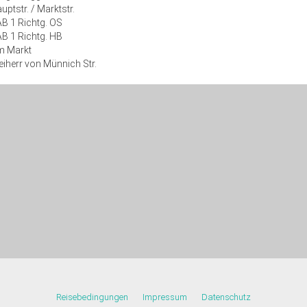
uptstr. / Marktstr.
B 1 Richtg. OS
B 1 Richtg. HB
m Markt
eiherr von Münnich Str.
Reisebedingungen
Impressum
Datenschutz