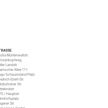
TRASSE
oße Mühlenwallstr.
chsenkopfweg
ller Landstr.
amscher Allee 111
go Schauinsland Platz
iedrich-Ebert-Str.
lzbührener Str.
ttekindstr.
70 / Hauptstr.
hnhofsplatz
ngener Str.