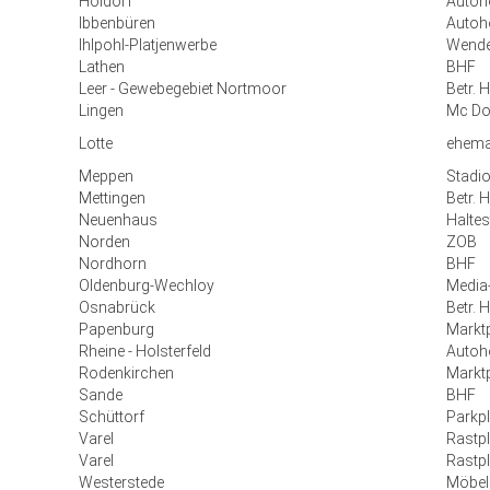
Holdorf
Autoh
Ibbenbüren
Autoho
Ihlpohl-Platjenwerbe
Wende
Lathen
BHF
Leer - Gewebegebiet Nortmoor
Betr. 
Lingen
Mc Do
Lotte
ehema
Meppen
Stadi
Mettingen
Betr. 
Neuenhaus
Haltes
Norden
ZOB
Nordhorn
BHF
Oldenburg-Wechloy
Media-
Osnabrück
Betr. 
Papenburg
Marktp
Rheine - Holsterfeld
Autoh
Rodenkirchen
Markt
Sande
BHF
Schüttorf
Parkp
Varel
Rastpl
Varel
Rastpl
Westerstede
Möbel 