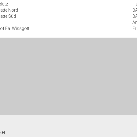
latz
Ha
ätte Nord
BA
ätte Süd
BA
A
Hof Fa. Wissgott
Fr
bH