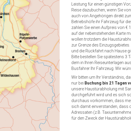
Leistung für einen günstigen Vo
Reise dazubuchen, wenn Sie von
auch von Angehörigen direkt zum
Betriebshöfe ihr Fahrzeug für di
zahlen Sie einen Aufpreis von € 1
auf der nebenstehenden Karte m
wollen trotzdem die Haustürabho
zur Grenze des Einzugsgebietes. 
und die Rückfahrt nach Hause gib
Bitte bestellen Sie spätestens 3 
dem in Ihren Reiseunterlagen au
Busfahrer Ihr Fahrzeug. Wir wün
Wir bitten um Ihr Verständnis, 
nur bei
Buchung bis 21 Tagen v
unsere Haustürabholung mit Sa
durchgeführt wird und es sich so
durchaus vorkommen, dass mehre
sich damit einverstanden, dass 
Adressaten (z.B. Taxiunternehmen
für den Zweck der Haustürabhol