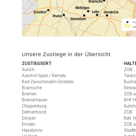
Unsere Zustiege in der Übersicht
ZUSTIEGSORT
HALT
Aurich
ZOB
Autohof Apen / Remels
Tankst
Bad Zwischenahn-Gristede
Bushal
Bramsche
Resta
Bremen
ZOB a
Bremerhaven
BHF H
Cloppenburg
Autoh
Delmenhorst
ZOB
Dörpen
Betr. 
Emden
ZOB 
Haselünne
Stadth