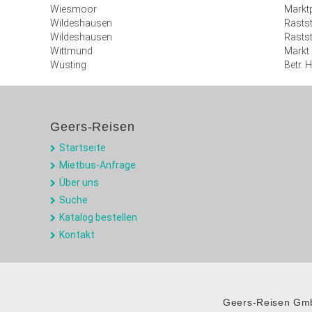
Wiesmoor
Marktp
Wildeshausen
Rastst
Wildeshausen
Rastst
Wittmund
Markt
Wüsting
Betr. 
Geers-Reisen
Startseite
Mietbus-Anfrage
Über uns
Suche
Katalog bestellen
Kontakt
Geers-Reisen Gm