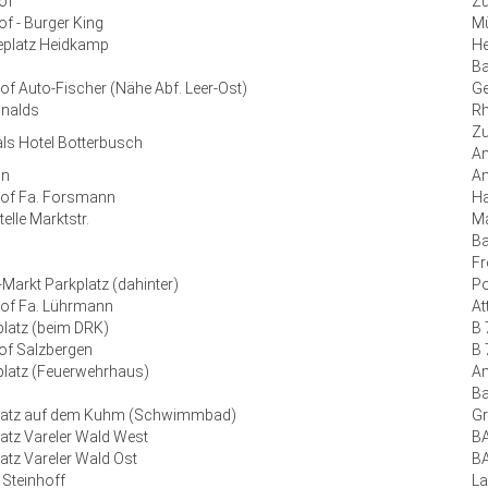
of
Zu
f - Burger King
Mü
platz Heidkamp
H
Ba
Hof Auto-Fischer (Nähe Abf. Leer-Ost)
Ge
nalds
Rh
Zu
ls Hotel Botterbusch
Am
on
Am
Hof Fa. Forsmann
Ha
telle Marktstr.
Ma
Ba
Fr
Markt Parkplatz (dahinter)
Po
Hof Fa. Lührmann
At
latz (beim DRK)
B 
of Salzbergen
B 
platz (Feuerwehrhaus)
A
Ba
latz auf dem Kuhm (Schwimmbad)
Gr
atz Vareler Wald West
BA
atz Vareler Wald Ost
BA
Steinhoff
La