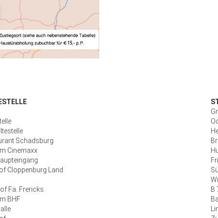
ESTELLE
S
Gr
elle
O
testelle
He
urant Schadsburg
Br
m Cinemaxx
Hu
aupteingang
Fr
of Cloppenburg Land
Sü
Wi
Hof Fa. Frericks
B 
am BHF
Ba
alle
Li