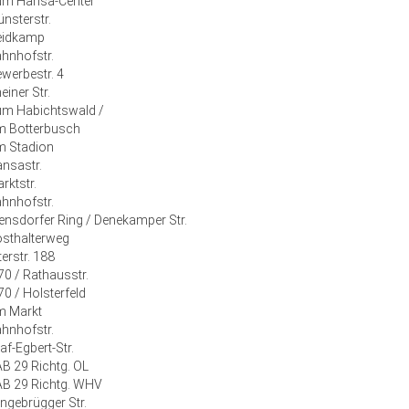
m Hansa-Center
nsterstr.
eidkamp
hnhofstr.
werbestr. 4
einer Str.
m Habichtswald /
 Botterbusch
 Stadion
nsastr.
rktstr.
hnhofstr.
ensdorfer Ring / Denekamper Str.
sthalterweg
terstr. 188
70 / Rathausstr.
70 / Holsterfeld
m Markt
hnhofstr.
af-Egbert-Str.
B 29 Richtg. OL
B 29 Richtg. WHV
ngebrügger Str.