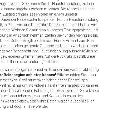
rzugspreis an. So können Sie die Haustürabholung zu Ihrer
 zuhause abgeholt werden möchten. Sie können sich aber
 Zustieg bringen lassen oder an einem unserer
e Dauer der Reise kostenlos parken. Für die Haustürabholung
5,- p.P. für Hin- und Rückfahrt. Das Einzugsgebiet haben wir
arkiert. Wohnen Sie außerhalb unseres Einzugsgebietes und
lung in Anspruch nehmen, zahlen Sie nur den Mehrpreis bis
Unser Gutschein gilt pro Person. Für die Anfahrt zum Bus
t es natürlich getrennte Gutscheine. Und so wird’s gemacht:
Tage vor Reiseantritt Ihre Haustürabholung ausschließlich bei
sgewiesenen Unternehmen. Auf der Rückfahrt bestellt unser
schen Ihnen eine rundum gute Reise.
dass wir aus organisatorischen Gründen die Haustürabholung
or Reisebeginn anbieten können!
Bitte beachten Sie, dass
mmeltaxen, Großraumtaxen oder eigenen Fahrzeugen
mit nicht nur um individuelle Taxifahrten handelt. So kann es
re Gäste in einem Fahrzeug befördert werden. Sie erklären
die erforderlichen Adress- und Kontaktdaten an den
) weitergeleitet werden. Ihre Daten werden ausschließlich
ung und Rückfahrt verwendet.