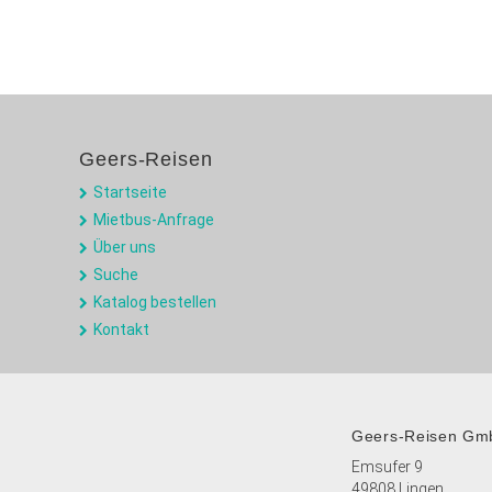
Geers-Reisen
Startseite
Mietbus-Anfrage
Über uns
Suche
Katalog bestellen
Kontakt
Geers-Reisen Gm
Emsufer 9
49808 Lingen