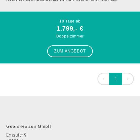
10 Tage ab
1.799,- €
Doppelzimmer
ZUM ANGEBOT
1
Geers-Reisen GmbH
Emsufer 9