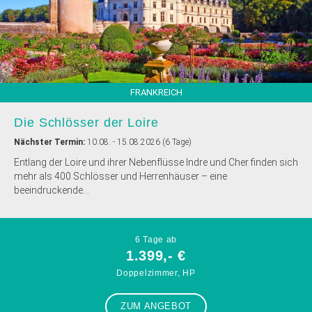
FRANKREICH
Die Schlösser der Loire
Nächster Termin:
10.08. - 15.08.2026 (6 Tage)
Entlang der Loire und ihrer Nebenflüsse Indre und Cher finden sich
mehr als 400 Schlösser und Herrenhäuser – eine
beeindruckende...
6 Tage ab
1.399,- €
Doppelzimmer, HP
ZUM ANGEBOT