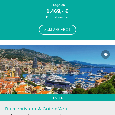
6 Tage ab
1.469,- €
Doppelzimmer
ZUM ANGEBOT
ITALIEN
Blumenriviera & Côte d'Azur