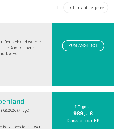
 in Deutschland wärmer
ZUM ANGEBOT
diese Reise sicher zu
. Der vor...
penland
7 Tage ab
23.08.2026 (7 Tage)
989,- €
Doppelzimmer, HP
r ist zu beneiden – wer