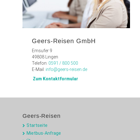
Geers-Reisen GmbH
Emsufer 9
49808 Lingen
Telefon:
0591 / 800 500
E-Mail:
info@geers-reisen.de
Zum Kontaktfor
mular
Geers-Reisen
Startseite
Mietbus-Anfrage