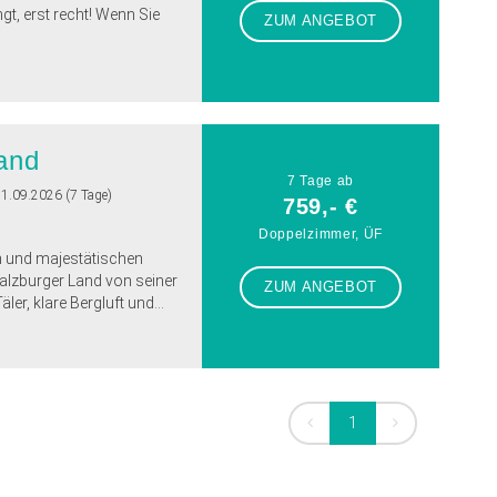
ngt, erst recht! Wenn Sie
ZUM ANGEBOT
and
7 Tage ab
11.09.2026 (7 Tage)
759,- €
Doppelzimmer, ÜF
 und majestätischen
Salzburger Land von seiner
ZUM ANGEBOT
er, klare Bergluft und...
1