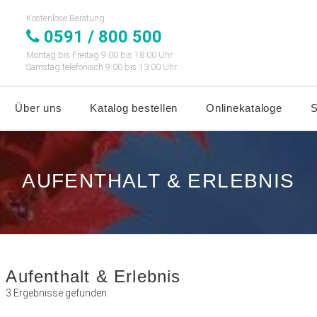
Kostenlose Beratung
0591 / 800 500
Montag bis Freitag 9:00 bis 18:00 Uhr
Samstag telefonisch 9:00 bis 13:00 Uhr
Über uns
Katalog bestellen
Onlinekataloge
S
AUFENTHALT & ERLEBNIS
Aufenthalt & Erlebnis
3 Ergebnisse gefunden