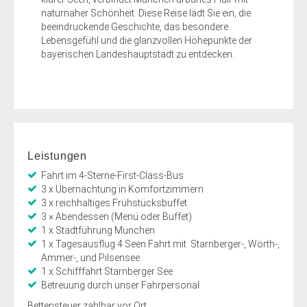
naturnaher Schönheit. Diese Reise lädt Sie ein, die
beeindruckende Geschichte, das besondere
Lebensgefühl und die glanzvollen Höhepunkte der
bayerischen Landeshauptstadt zu entdecken.
Leistungen
Fahrt im 4-Sterne-First-Class-Bus
3 x Übernachtung in Komfortzimmern
3 x reichhaltiges Frühstücksbuffet
3 × Abendessen (Menü oder Buffet)
1 x Stadtführung München
1 x Tagesausflug 4 Seen Fahrt mit Starnberger-, Wörth-,
Ammer-, und Pilsensee
1 x Schifffahrt Starnberger See
Betreuung durch unser Fahrpersonal
Bettensteuer zahlbar vor Ort.