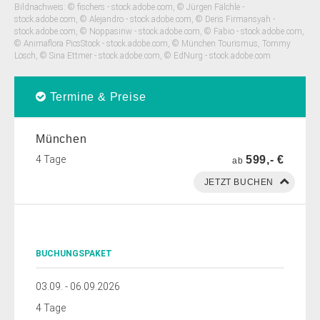
Bildnachweis: © fischers - stock.adobe.com, © Jürgen Fälchle -
stock.adobe.com, © Alejandro - stock.adobe.com, © Deris Firmansyah -
stock.adobe.com, © Noppasinw - stock.adobe.com, © Fabio - stock.adobe.com,
© Animaflora PicsStock - stock.adobe.com, © München Tourismus, Tommy
Lösch, © Sina Ettmer - stock.adobe.com, © EdNurg - stock.adobe.com
Termine & Preise
München
4 Tage
599,- €
ab
BUCHUNGSPAKET
03.09. - 06.09.2026
4 Tage