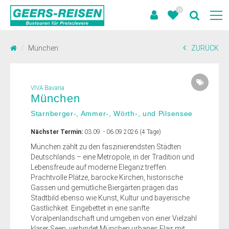
0
München
ZURÜCK
VIVA Bavaria
München
Starnberger-, Ammer-, Wörth-, und Pilsensee
Nächster Termin:
03.09. - 06.09.2026 (4 Tage)
München zählt zu den faszinierendsten Städten
Deutschlands – eine Metropole, in der Tradition und
Lebensfreude auf moderne Eleganz treffen.
Prachtvolle Plätze, barocke Kirchen, historische
Gassen und gemütliche Biergärten prägen das
Stadtbild ebenso wie Kunst, Kultur und bayerische
Gastlichkeit. Eingebettet in eine sanfte
Voralpenlandschaft und umgeben von einer Vielzahl
klarer Seen, verbindet München urbanes Flair mit