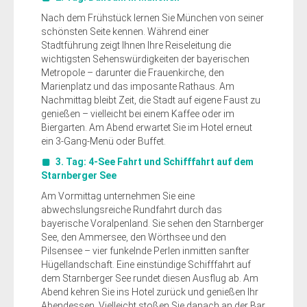
Nach dem Frühstück lernen Sie München von seiner
schönsten Seite kennen. Während einer
Stadtführung zeigt Ihnen Ihre Reiseleitung die
wichtigsten Sehenswürdigkeiten der bayerischen
Metropole – darunter die Frauenkirche, den
Marienplatz und das imposante Rathaus. Am
Nachmittag bleibt Zeit, die Stadt auf eigene Faust zu
genießen – vielleicht bei einem Kaffee oder im
Biergarten. Am Abend erwartet Sie im Hotel erneut
ein 3-Gang-Menü oder Buffet.
3. Tag:
4-See Fahrt und Schifffahrt auf dem
Starnberger See
Am Vormittag unternehmen Sie eine
abwechslungsreiche Rundfahrt durch das
bayerische Voralpenland. Sie sehen den Starnberger
See, den Ammersee, den Wörthsee und den
Pilsensee – vier funkelnde Perlen inmitten sanfter
Hügellandschaft. Eine einstündige Schifffahrt auf
dem Starnberger See rundet diesen Ausflug ab. Am
Abend kehren Sie ins Hotel zurück und genießen Ihr
Abendessen. Vielleicht stoßen Sie danach an der Bar